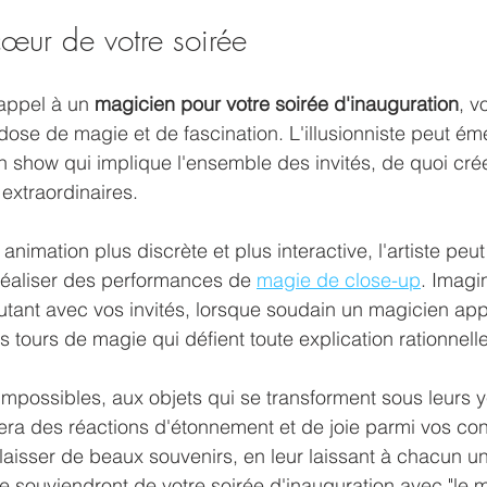
œur de votre soirée
appel à un 
magicien pour votre soirée d'inauguration
, v
ose de magie et de fascination. L'illusionniste peut émer
un show qui implique l'ensemble des invités, de quoi cré
extraordinaires.
animation plus discrète et plus interactive, l'artiste peut
 réaliser des performances de 
magie de close-up
. Imagi
cutant avec vos invités, lorsque soudain un magicien app
s tours de magie qui défient toute explication rationnelle
impossibles, aux objets qui se transforment sous leurs 
ra des réactions d'étonnement et de joie parmi vos con
r laisser de beaux souvenirs, en leur laissant à chacun u
s se souviendront de votre soirée d'inauguration avec "le 