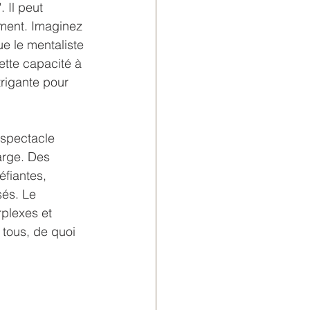
 Il peut 
ément. Imaginez 
ue le mentaliste 
ette capacité à 
trigante pour 
 spectacle 
arge. Des 
éfiantes, 
sés. Le 
rplexes et 
 tous, de quoi 