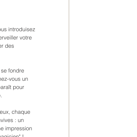
ous introduisez 
veiller votre 
er des 
 se fondre 
nez-vous un 
araît pour 
.
yeux, chaque 
vives : un 
ne impression 
magicien" !