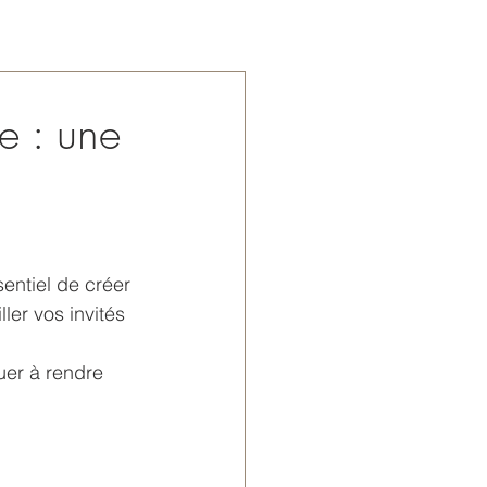
e : une
sentiel de créer 
ler vos invités 
uer à rendre 