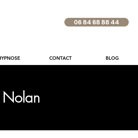
06 84 68 88 44
HYPNOSE
CONTACT
BLOG
s Nolan