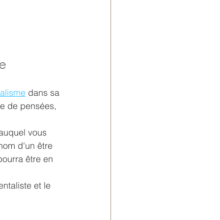
se
alisme
 dans sa 
ure de pensées, 
 auquel vous 
nom d'un être 
pourra être en 
taliste et le 