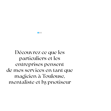
Découvrez ce que les
particuliers et les
entreprises pensent
de mes services en tant que
Les erreurs courantes à
15 idées d'anima
magicien à Toulouse,
éviter lors de l'organisation
votre anniversaire
mentaliste et hypnotiseur
de votre événement
Toulouse