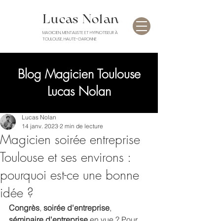
Lucas Nolan
MAGICIEN, MENTALISTE ET HYPNOTISEUR À
TOULOUSE, HAUTE-GARONNE
Blog Magicien Toulouse
Lucas Nolan
Lucas Nolan
14 janv. 2023
2 min de lecture
Magicien soirée entreprise
Toulouse et ses environs :
pourquoi est-ce une bonne
idée ?
Congrès
, 
soirée d'entreprise
, 
séminaire d'entreprise
 en vue ? Pour 